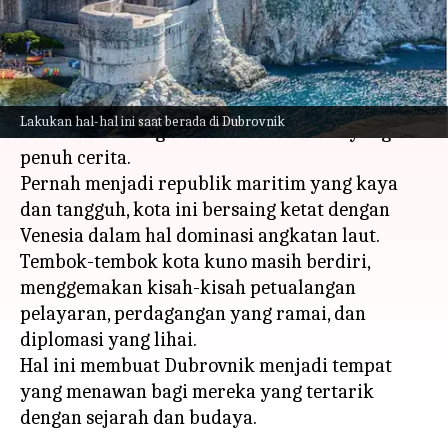
menulis
Mar 08, 2024
12:26 pm
Taufiq Al Jufri
Apa ceritanya
Terletak di pesisir Laut Adriatik, Dubrovnik
Lakukan hal-hal ini saat berada di Dubrovnik
adalah kota dengan masa lalu maritim yang
penuh cerita.
Pernah menjadi republik maritim yang kaya
dan tangguh, kota ini bersaing ketat dengan
Venesia dalam hal dominasi angkatan laut.
Tembok-tembok kota kuno masih berdiri,
menggemakan kisah-kisah petualangan
pelayaran, perdagangan yang ramai, dan
diplomasi yang lihai.
Hal ini membuat Dubrovnik menjadi tempat
yang menawan bagi mereka yang tertarik