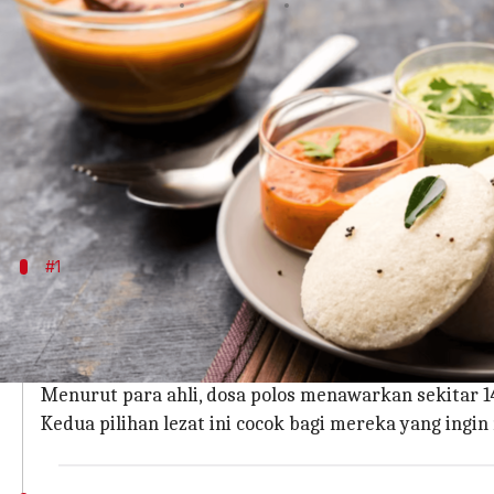
menulis
Dec 06, 2023
12:08 pm
Taufiq Al Jufri
Apa ceritanya
Masakan India Selatan tidak hanya menggugah sel
Banyak hidangan populer dari masakan yang meng
yang menjaga berat badan dan para pencinta kese
#1
Dosa polos atau masala
Dosa merupakan makanan yang bergizi karena kaya 
India Selatan ini selama perjalanan penurunan bera
Menurut para ahli, dosa polos menawarkan sekitar 1
Kedua pilihan lezat ini cocok bagi mereka yang ing