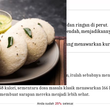
era tetapi juga mengenyangkan dan ringan di perut.
goda ini memiliki kalori yang rendah, menjadikann
hatan.
akan karbohidrat, serat dan protein, itulah sebabnya m
t badan mereka.
48 kalori, sementara dosa masala klasik menawarkan 166 k
in membuat sarapan mereka menjadi lebih sehat.
Anda sudah
25%
selesai