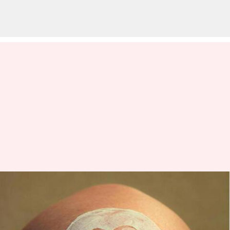
Ritual skincare dari berbagai
budaya: Kearifan kuno untuk
kecantikan modern