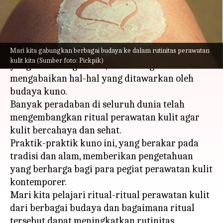
menulis
Oct 27, 2023
11:20 am
Taufiq Al Jufri
Apa ceritanya
Mari kita gabungkan berbagai budaya ke dalam rutinitas perawatan
Dalam pencarian manusia akan kecantikan
kulit kita (Sumber foto: Pickpik)
yang tak lekang waktu, kita sering
mengabaikan hal-hal yang ditawarkan oleh
budaya kuno.
Banyak peradaban di seluruh dunia telah
mengembangkan ritual perawatan kulit agar
kulit bercahaya dan sehat.
Praktik-praktik kuno ini, yang berakar pada
tradisi dan alam, memberikan pengetahuan
yang berharga bagi para pegiat perawatan kulit
kontemporer.
Mari kita pelajari ritual-ritual perawatan kulit
dari berbagai budaya dan bagaimana ritual
tersebut dapat meningkatkan rutinitas