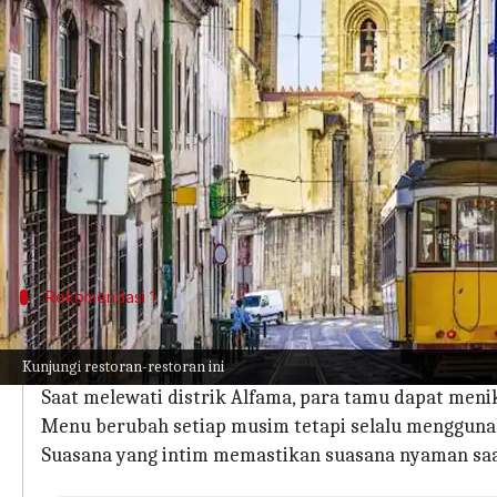
menulis
Mar 27, 2024
11:18 am
Bob
Apa ceritanya
Lisbon, ibu kota Portugal yang berbukit-bukit, t
adalah sistem trem bersejarah.
Beberapa trem ikonik telah diubah menjadi pen
Restoran-restoran gerbong trem ini menyediakan 
Rekomendasi 1
Nikmati kota di atas rel
Kunjungi restoran-restoran ini
Salah satu cara paling berkesan untuk bersantap di 
Saat melewati distrik Alfama, para tamu dapat menik
Menu berubah setiap musim tetapi selalu menggunak
Suasana yang intim memastikan suasana nyaman saa