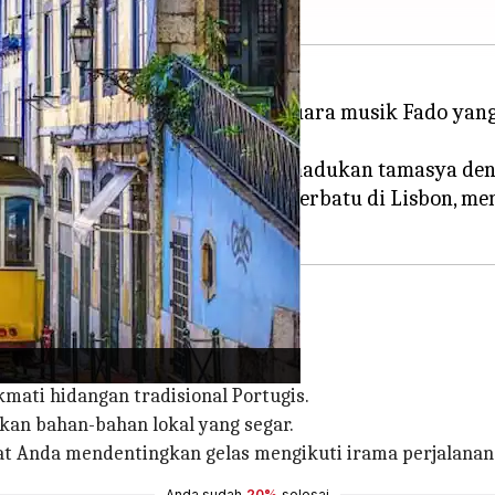
erkenal dengan budaya kafe dan suara musik Fado yan
galaman bersantap khas yang memadukan tamasya de
perjalanan melalui jalan-jalan berbatu di Lisbon,
Lisbon adalah naik Tram 28.
mati hidangan tradisional Portugis.
an bahan-bahan lokal yang segar.
t Anda mendentingkan gelas mengikuti irama perjalanan
Anda sudah
20%
selesai