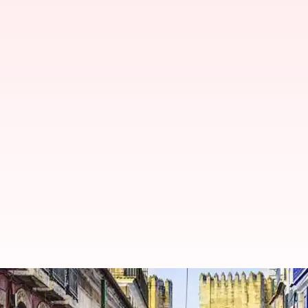
Restoran gerbong trem unik di L