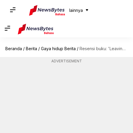
lainnya
Beranda
/
Berita
/
Gaya hidup Berita
/
Resensi buku: 'Leaving' - Kisah menggugah pembebasan diri dari KDRT
ADVERTISEMENT