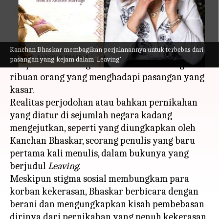
menulis
May 09, 2023
11:22 am
Taufiq Al Jufri
Apa ceritanya
Kanchan Bhaskar membagikan perjalanannya untuk terbebas dari
Pernikahan adalah sebuah ikatan yang sakral,
pasangan yang kejam dalam 'Leaving'
tetapi hal ini sering kali tidak berlaku bagi
ribuan orang yang menghadapi pasangan yang
kasar.
Realitas perjodohan atau bahkan pernikahan
yang diatur di sejumlah negara kadang
mengejutkan, seperti yang diungkapkan oleh
Kanchan Bhaskar, seorang penulis yang baru
pertama kali menulis, dalam bukunya yang
berjudul
Leaving
.
Meskipun stigma sosial membungkam para
korban kekerasan, Bhaskar berbicara dengan
berani dan mengungkapkan kisah pembebasan
dirinya dari pernikahan yang penuh kekerasan