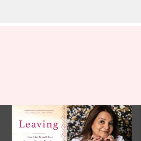
Resensi buku: 'Leaving' - Kisah
menggugah pembebasan diri
dari KDRT