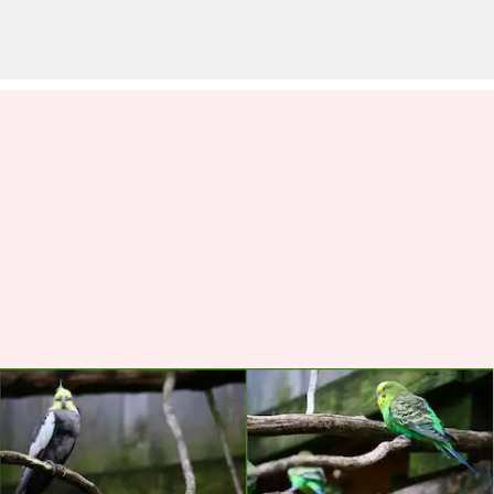
Burung-burung jinak yang
cocok dijadikan hewan
peliharaan