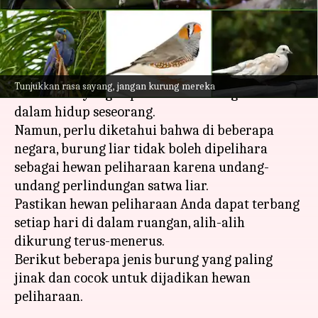
menulis
Jul 13, 2023
12:22 pm
Taufiq Al Jufri
Apa ceritanya
Burung adalah sahabat yang ramah, lembut,
Tunjukkan rasa sayang, jangan kurung mereka
dan cerdas yang dapat membawa kegembiraan
dalam hidup seseorang.
Namun, perlu diketahui bahwa di beberapa
negara, burung liar tidak boleh dipelihara
sebagai hewan peliharaan karena undang-
undang perlindungan satwa liar.
Pastikan hewan peliharaan Anda dapat terbang
setiap hari di dalam ruangan, alih-alih
dikurung terus-menerus.
Berikut beberapa jenis burung yang paling
jinak dan cocok untuk dijadikan hewan