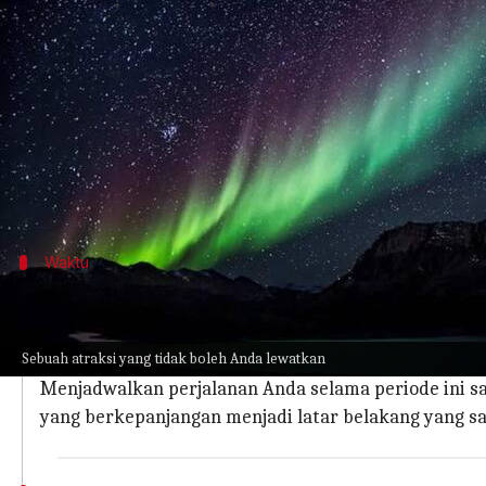
menulis
Apr 10, 2024
11:54 am
Bob
Apa ceritanya
Yellowknife, yang terletak di wilayah Barat Laut 
Fenomena alam ini menerangi langit malam denga
Kota ini menawarkan perpaduan unik antara buday
Waktu
Waktu terbaik untuk berkunjung demi
Waktu terbaik untuk melihat cahaya utara di Yellow
Sebuah atraksi yang tidak boleh Anda lewatkan
Bulan-bulan ini memberikan malam yang panjang dan
Menjadwalkan perjalanan Anda selama periode ini
yang berkepanjangan menjadi latar belakang yang san