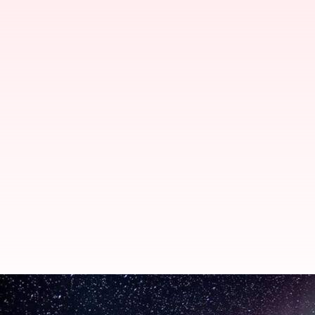
Rasakan keajaiban tontonan caha