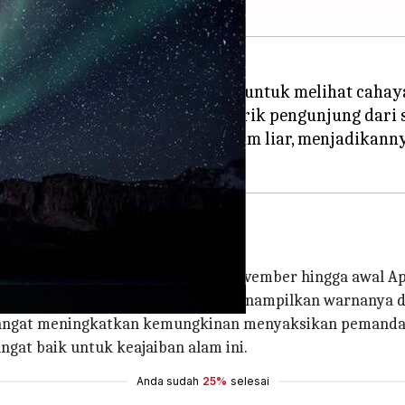
Kanada, merupakan lokasi utama untuk melihat cahaya
n warna-warna memukau, menarik pengunjung dari s
a Pribumi dan petualangan alam liar, menjadikanny
 cahaya utara
knife berkisar dari pertengahan November hingga awal Apr
 gelap, ideal bagi aurora untuk menampilkan warnanya d
 sangat meningkatkan kemungkinan menyaksikan pemanda
gat baik untuk keajaiban alam ini.
Anda sudah
25%
selesai