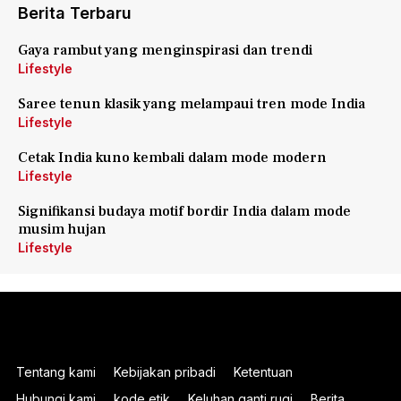
Berita Terbaru
Gaya rambut yang menginspirasi dan trendi
Lifestyle
Saree tenun klasik yang melampaui tren mode India
Lifestyle
Cetak India kuno kembali dalam mode modern
Lifestyle
Signifikansi budaya motif bordir India dalam mode
musim hujan
Lifestyle
Tentang kami
Kebijakan pribadi
Ketentuan
Hubungi kami
kode etik
Keluhan ganti rugi
Berita