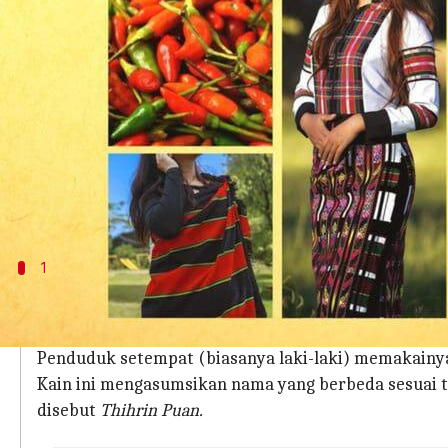
menulis
Sep 29, 2023
12:42 pm
Handoko
Apa ceritanya
Selain dikenal karena padang rumputnya yang ber
Mizoram juga ikut serta dalam hal-hal yang menjad
Berbagai produk yang autentik, mulai dari alat t
budaya serta menawarkan kualitas dan keunikan y
1
Pawndum
Pawndum
adalah kain tradisional di Mizoram.
Pawn
Penduduk setempat (biasanya laki-laki) memakainya 
Kain ini mengasumsikan nama yang berbeda sesuai tu
disebut
Thihrin Puan.