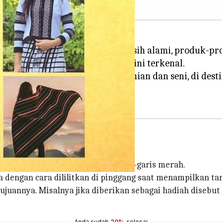
bukit-bukit dan hutan yang masih alami, produk-prod
ikan negara bagian timur laut ini terkenal.
enun tangan hingga produk pertanian dan seni, di de
ang luar biasa.
dum
adalah kain hitam dengan garis-garis merah.
dengan cara dililitkan di pinggang saat menampilkan tar
juannya. Misalnya jika diberikan sebagai hadiah disebut
Anda sudah
20%
selesai