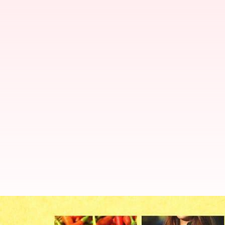
Produk Berlabel GI dari Mizoram