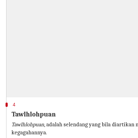
4
Tawlhlohpuan
Tawlhlohpuan
, adalah selendang yang bila diartika
kegagahannya.