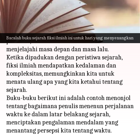
menulis
Apr 03, 2024
12:14 pm
Taufiq Al Jufri
Apa ceritanya
Perjalanan waktu telah lama memukau para
Bacalah buku sejarah fiksi ilmiah ini untuk hari yang menyenangkan
pembaca, menawarkan sarana naratif untuk
menjelajahi masa depan dan masa lalu.
Ketika dipadukan dengan peristiwa sejarah,
fiksi ilmiah mendapatkan kedalaman dan
kompleksitas, memungkinkan kita untuk
menata ulang apa yang kita ketahui tentang
sejarah.
Buku-buku berikut ini adalah contoh menonjol
tentang bagaimana penulis menenun perjalanan
waktu ke dalam latar belakang sejarah,
menciptakan pengalaman mendalam yang