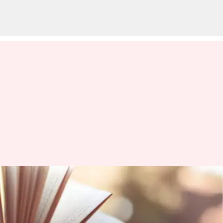
Permadani perjalanan waktu:
Novel sejarah fiksi ilmiah yang
harus Anda baca