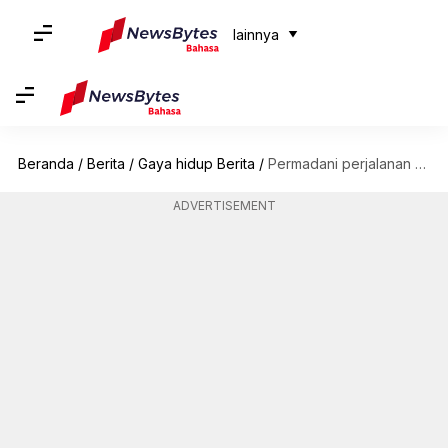
lainnya
Beranda
/
Berita
/
Gaya hidup Berita
/
Permadani perjalanan waktu: Novel sejarah fiksi ilmiah yang harus Anda baca
ADVERTISEMENT