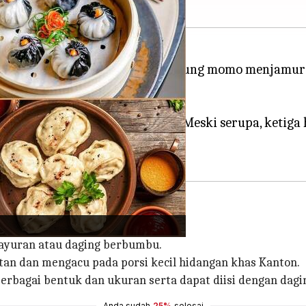
gkin pernah memperhatikan warung momo menjamur d
n Asia.
nya berbeda?
m berbagai bentuk dan ukuran. Meski serupa, ketiga
sayuran atau daging berbumbu.
tan dan mengacu pada porsi kecil hidangan khas Kanton.
berbagai bentuk dan ukuran serta dapat diisi dengan dagi
Anda sudah
25%
selesai