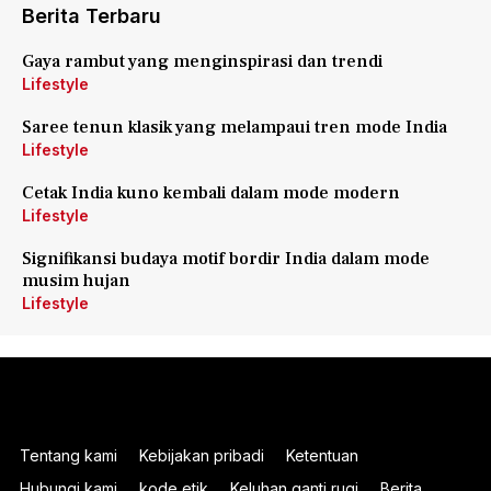
Berita Terbaru
Gaya rambut yang menginspirasi dan trendi
Lifestyle
Saree tenun klasik yang melampaui tren mode India
Lifestyle
Cetak India kuno kembali dalam mode modern
Lifestyle
Signifikansi budaya motif bordir India dalam mode
musim hujan
Lifestyle
Tentang kami
Kebijakan pribadi
Ketentuan
Hubungi kami
kode etik
Keluhan ganti rugi
Berita