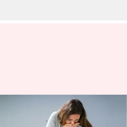
Sindrom syok toksik: Gejala,
penyebab, dan pengobatan
menulis
Aug 09, 2023
10:43 am
Taufiq Al Jufri