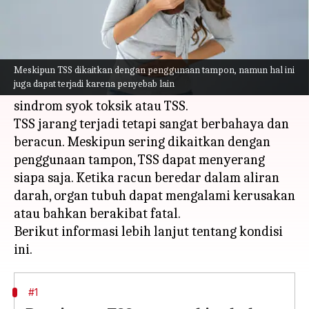
Apa ceritanya
Tahukah Anda bahwa jenis bakteri tertentu
dapat menyebabkan kondisi yang mengancam
Meskipun TSS dikaitkan dengan penggunaan tampon, namun hal ini
juga dapat terjadi karena penyebab lain
jiwa? Salah satu kondisi tersebut adalah
sindrom syok toksik atau TSS.
TSS jarang terjadi tetapi sangat berbahaya dan
beracun. Meskipun sering dikaitkan dengan
penggunaan tampon, TSS dapat menyerang
siapa saja. Ketika racun beredar dalam aliran
darah, organ tubuh dapat mengalami kerusakan
atau bahkan berakibat fatal.
Berikut informasi lebih lanjut tentang kondisi
#1