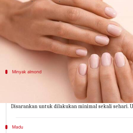
menulis
Feb 20, 2024
12:29 pm
Bob
Apa ceritanya
Ada banyak alasan di balik tangan kering: Kondi
terhadap sinar matahari hanyalah beberapa di an
Meski banyak krim yang tersedia di pasaran, An
Minyak almond
Minyak almond memiliki asam lemak da
Minyak almond memiliki asam lemak dan Vitamin E, 
Ambil saja beberapa tetes minyak ini, dan gosokkan
Disarankan untuk dilakukan minimal sekali sehari. 
Madu