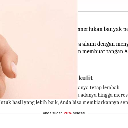
si cuaca buruk, pekerjaan yang memerlukan banyak 
taranya.
da bisa melembutkan tangan secara alami dengan me
n Vitamin E, melembabkan kulit
yang menghidrasi kulit dan menjaganya tetap lembab.
 ke tangan Anda. Biarkan minyak apa adanya hingga meres
Untuk hasil yang lebih baik, Anda bisa membiarkannya s
Anda sudah
20%
selesai