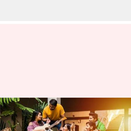
Alasan label 'pick me girl'
berbahaya bagi perempuan
menulis
Jul 04, 2023
12:39 pm
Taufiq Al Jufri