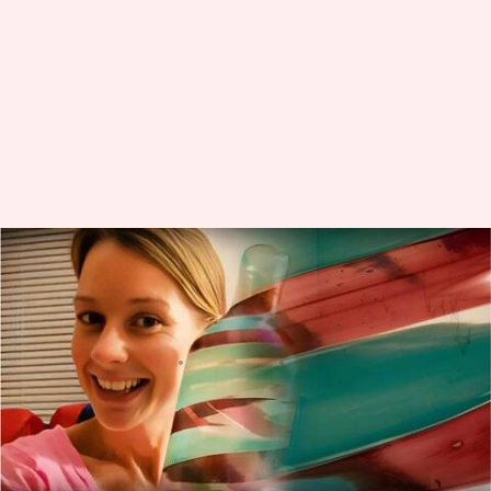
Vas yang dibeli seharga Rp62
ribu dijual dengan harga lebih
dari Rp1 miliar
menulis
Dec 19, 2023
11:03 am
Taufiq Al Jufri
Apa ceritanya
Jessica Vincent, seorang penduduk Virginia,