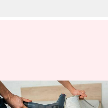
Pakar ungkap bagaimana
membereskan tempat tidur
perbaiki kualitas tidur