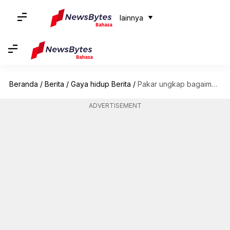
lainnya
Beranda
/
Berita
/
Gaya hidup Berita
/
Pakar ungkap bagaimana membereskan tempat tidur perbaiki kualitas tidur
ADVERTISEMENT