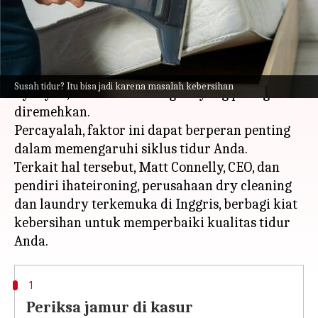
menulis
Mar 17, 2023
02:41 pm
Taufiq Al Jufri
Apa ceritanya
Di antara banyak aspek yang membantu tidur
Susah tidur? Itu bisa jadi karena masalah kebersihan
nyenyak, kebersihan mungkin yang paling
diremehkan.
Percayalah, faktor ini dapat berperan penting
dalam memengaruhi siklus tidur Anda.
Terkait hal tersebut, Matt Connelly, CEO, dan
pendiri ihateironing, perusahaan dry cleaning
dan laundry terkemuka di Inggris, berbagi kiat
kebersihan untuk memperbaiki kualitas tidur
1
Periksa jamur di kasur