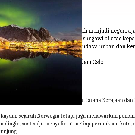
 kebanggaan Norwegia ini berubah menjadi negeri aja
ahaya utara menampilkan tarian surgawi di atas kepa
g Anda, dan perpaduan antara budaya urban dan ke
o, tempat keajaiban bersejarah seperti Istana Kerajaan d
ekayaan sejarah Norwegia tetapi juga menawarkan pema
sim dingin, saat salju menyelimuti setiap permukaan kot
unjung.