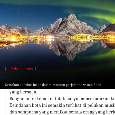
menulis
Mar 27, 2024
10:55 am
Handoko
Apa ceritanya
Saat hawa dingin Nordik menguasai Oslo, ibu kota
Jalanan menjadi kanvas yang ditaburi salju, dan c
Inilah saatnya kafe-kafe yang nyaman mengundan
alam terbuka.
Rekomendasi 1
Jelajahi Jantung Kota Yang Bersejarah
Sertakan aktivitas ini ke dalam rencana perjalanan wisata Anda
Berjalan-jalanlah dengan santai di jantung kota Osl
yang bersalju.
Bangunan terkenal ini tidak hanya mencerminkan k
Keindahan kota ini semakin terlihat di pelukan mu
dan sempurna yang memikat semua orang yang berk