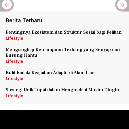
Berita Terbaru
Pentingnya Ekosistem dan Struktur Sosial bagi Pelikan
Lifestyle
Mengungkap Kemampuan Terbang yang Senyap dari
Burung Hantu
Lifestyle
Kulit Badak: Keajaiban Adaptif di Alam Liar
Lifestyle
Strategi Unik Tupai dalam Menghadapi Musim Dingin
Lifestyle