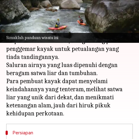
menulis
Apr 17, 2024
11:05 am
Handoko
Apa ceritanya
Hutan Hujan Amazon di Brazil, hutan hujan
Simaklah panduan wisata ini
tropis terbesar di dunia, mengundang para
penggemar kayak untuk petualangan yang
tiada tandingannya.
Saluran airnya yang luas dipenuhi dengan
beragam satwa liar dan tumbuhan.
Para pembuat kayak dapat menyelami
keindahannya yang tenteram, melihat satwa
liar yang unik dari dekat, dan menikmati
ketenangan alam, jauh dari hiruk pikuk
Persiapan