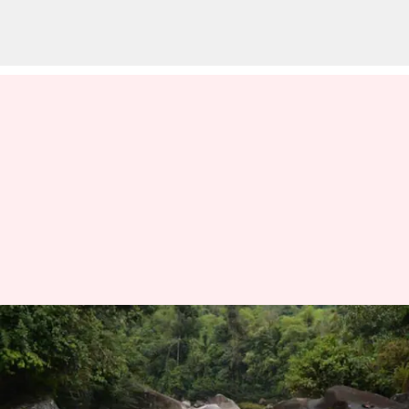
Panduan Wisata: Mendayung
Melintasi Hutan Hujan
Amazon, Brasil