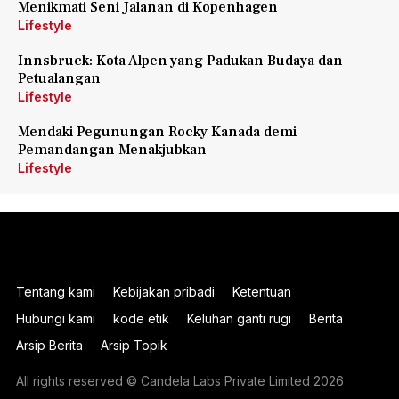
Menikmati Seni Jalanan di Kopenhagen
Lifestyle
Innsbruck: Kota Alpen yang Padukan Budaya dan
Petualangan
Lifestyle
Mendaki Pegunungan Rocky Kanada demi
Pemandangan Menakjubkan
Lifestyle
Tentang kami
Kebijakan pribadi
Ketentuan
Hubungi kami
kode etik
Keluhan ganti rugi
Berita
Arsip Berita
Arsip Topik
All rights reserved © Candela Labs Private Limited 2026