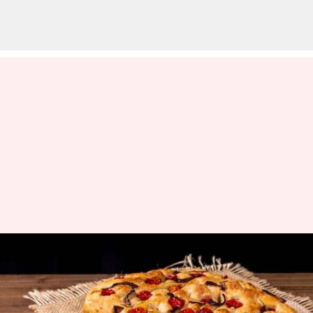
Resep roti focaccia dengan
taburan herba untuk hari yang
penuh cita rasa