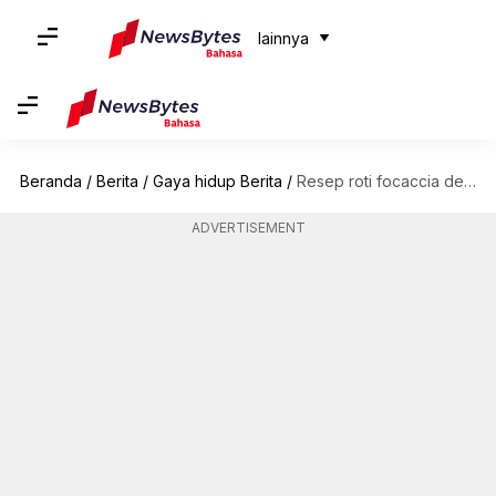
lainnya
Beranda
/
Berita
/
Gaya hidup Berita
/
Resep roti focaccia dengan taburan herba untuk hari yang penuh cita rasa
ADVERTISEMENT