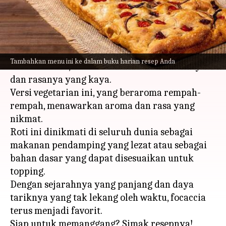
menulis
Mar 05, 2024
12:25 pm
Taufiq Al Jufri
Apa ceritanya
Focaccia, roti pipih Italia yang berasal dari
Tambahkan menu ini ke dalam buku harian resep Anda
Romawi kuno, dikenal karena fleksibilitasnya
dan rasanya yang kaya.
Versi vegetarian ini, yang beraroma rempah-
rempah, menawarkan aroma dan rasa yang
nikmat.
Roti ini dinikmati di seluruh dunia sebagai
makanan pendamping yang lezat atau sebagai
bahan dasar yang dapat disesuaikan untuk
topping.
Dengan sejarahnya yang panjang dan daya
tariknya yang tak lekang oleh waktu, focaccia
terus menjadi favorit.