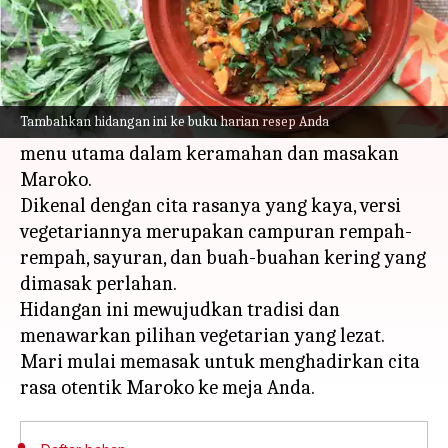
Apa ceritanya
Tagine Maroko, yang dinamai sesuai dengan
panci yang digunakan untuk memasaknya,
Tambahkan hidangan ini ke buku harian resep Anda
adalah rebusan khas Afrika Utara yang menjadi
menu utama dalam keramahan dan masakan
Maroko.
Dikenal dengan cita rasanya yang kaya, versi
vegetariannya merupakan campuran rempah-
rempah, sayuran, dan buah-buahan kering yang
dimasak perlahan.
Hidangan ini mewujudkan tradisi dan
menawarkan pilihan vegetarian yang lezat.
Mari mulai memasak untuk menghadirkan cita