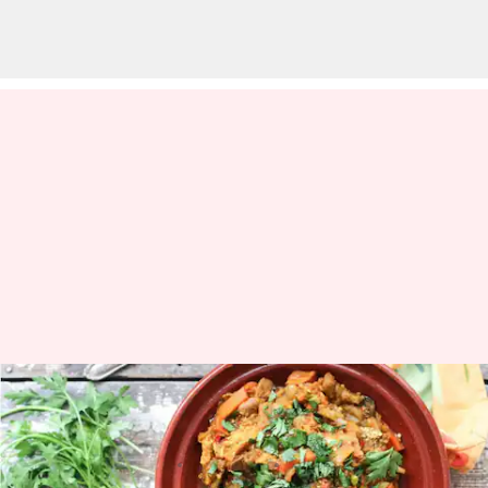
Buat tagine Maroko vegetarian
yang lezat ini di rumah
menulis
Apr 22, 2024
12:50 pm
Taufiq Al Jufri