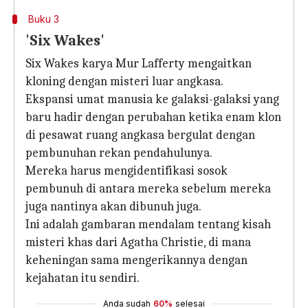
Buku 3
'Six Wakes'
Six Wakes karya Mur Lafferty mengaitkan
kloning dengan misteri luar angkasa.
Ekspansi umat manusia ke galaksi-galaksi yang
baru hadir dengan perubahan ketika enam klon
di pesawat ruang angkasa bergulat dengan
pembunuhan rekan pendahulunya.
Mereka harus mengidentifikasi sosok
pembunuh di antara mereka sebelum mereka
juga nantinya akan dibunuh juga.
Ini adalah gambaran mendalam tentang kisah
misteri khas dari Agatha Christie, di mana
keheningan sama mengerikannya dengan
kejahatan itu sendiri.
Anda sudah
60%
selesai