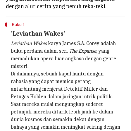
Buku 1
'Leviathan Wakes'
Leviathan Wakes
karya James S.A. Corey adalah
buku perdana dalam seri
The Expanse,
yang
memadukan opera luar angkasa dengan genre
misteri.
Di dalamnya, sebuah kapal hantu dengan
rahasia yang dapat memicu perang
antarbintang menjerat Detektif Miller dan
Petugas Holden dalam jaringan intrik politik.
Saat mereka mulai mengungkap sederet
petunjuk, mereka ditarik lebih jauh ke dalam
dunia kosmos dan semakin dekat dengan
bahaya yang semakin meningkat seiring dengan