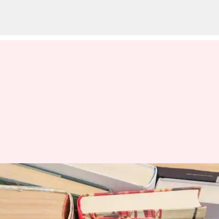
Mengungkap Misteri Dalam
Ranah Kosmos: Buku Yang
Wajib Anda Baca