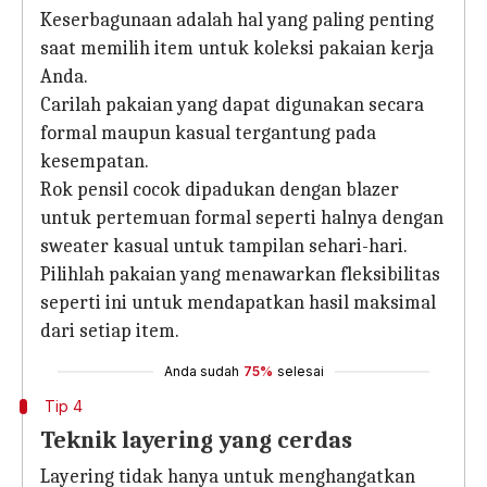
Keserbagunaan adalah hal yang paling penting
saat memilih item untuk koleksi pakaian kerja
Anda.
Carilah pakaian yang dapat digunakan secara
formal maupun kasual tergantung pada
kesempatan.
Rok pensil cocok dipadukan dengan blazer
untuk pertemuan formal seperti halnya dengan
sweater kasual untuk tampilan sehari-hari.
Pilihlah pakaian yang menawarkan fleksibilitas
seperti ini untuk mendapatkan hasil maksimal
dari setiap item.
Anda sudah
75%
selesai
Tip 4
Teknik layering yang cerdas
Layering tidak hanya untuk menghangatkan