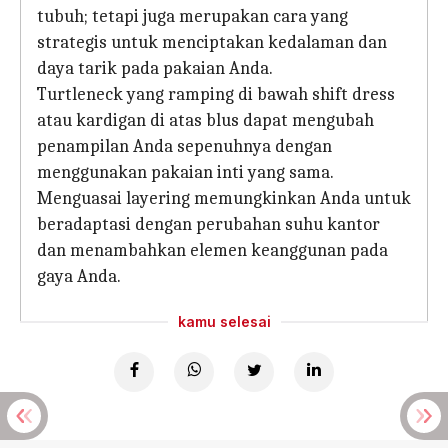
tubuh; tetapi juga merupakan cara yang
strategis untuk menciptakan kedalaman dan
daya tarik pada pakaian Anda.
Turtleneck yang ramping di bawah shift dress
atau kardigan di atas blus dapat mengubah
penampilan Anda sepenuhnya dengan
menggunakan pakaian inti yang sama.
Menguasai layering memungkinkan Anda untuk
beradaptasi dengan perubahan suhu kantor
dan menambahkan elemen keanggunan pada
gaya Anda.
kamu selesai