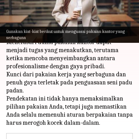
tempat kerja
menulis
Mar 06, 2024
11:13 am
Taufiq Al Jufri
Apa ceritanya
Gunakan kiat-kiat berikut untuk menguasai pakaian kantor yang
serbaguna
Menelusuri dunia pakaian kantor dapat
menjadi tugas yang menakutkan, terutama
ketika mencoba menyeimbangkan antara
profesionalisme dengan gaya pribadi.
Kunci dari pakaian kerja yang serbaguna dan
penuh gaya terletak pada penguasaan seni padu
padan.
Pendekatan ini tidak hanya memaksimalkan
pilihan pakaian Anda, tetapi juga memastikan
Anda selalu memenuhi aturan berpakaian tanpa