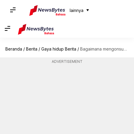
lainnya
Beranda
/
Berita
/
Gaya hidup Berita
/
Bagaimana mengonsumsi serangga dapat membantu menyelamatkan planet ini
ADVERTISEMENT