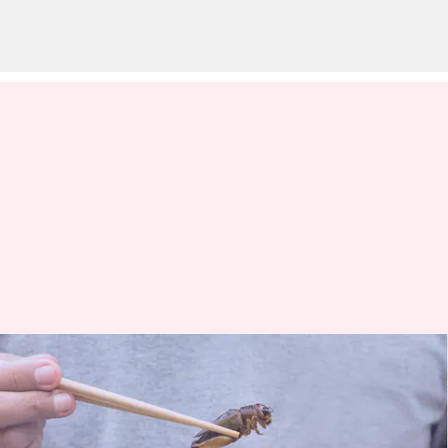
Bagaimana mengonsumsi
serangga dapat membantu
menyelamatkan planet ini