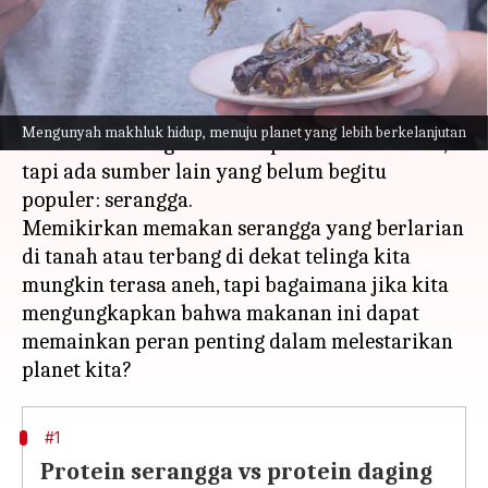
menulis
Aug 16, 2023
12:27 pm
Taufiq Al Jufri
Apa ceritanya
Kita biasanya menganggap hewan dan
Mengunyah makhluk hidup, menuju planet yang lebih berkelanjutan
tumbuhan sebagai sumber protein utama kita,
tapi ada sumber lain yang belum begitu
populer: serangga.
Memikirkan memakan serangga yang berlarian
di tanah atau terbang di dekat telinga kita
mungkin terasa aneh, tapi bagaimana jika kita
mengungkapkan bahwa makanan ini dapat
memainkan peran penting dalam melestarikan
#1
Protein serangga vs protein daging