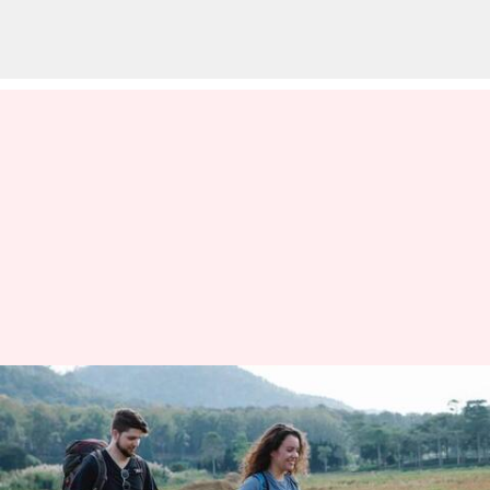
Prinsip 20-5-3: Terhubung
dengan alam
menulis
Nov 06, 2023
03:32 pm
Taufiq Al Jufri