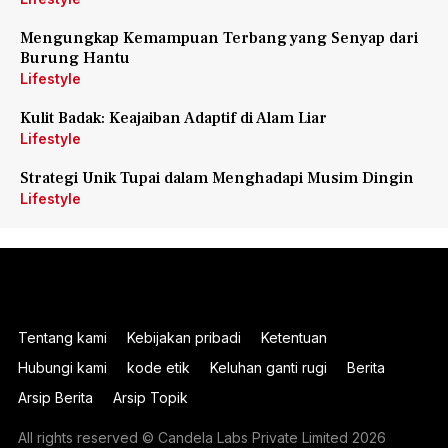
Mengungkap Kemampuan Terbang yang Senyap dari
Burung Hantu
Lifestyle
Kulit Badak: Keajaiban Adaptif di Alam Liar
Lifestyle
Strategi Unik Tupai dalam Menghadapi Musim Dingin
Lifestyle
Tentang kami
Kebijakan pribadi
Ketentuan
Hubungi kami
kode etik
Keluhan ganti rugi
Berita
Arsip Berita
Arsip Topik
All rights reserved © Candela Labs Private Limited 2026