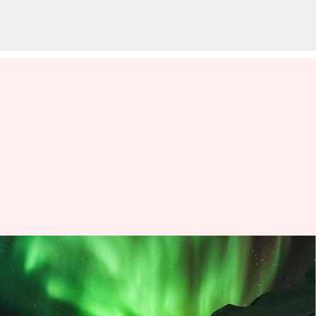
Kejar cahaya utara di
Reykjavik, Islandia dengan
panduan ini