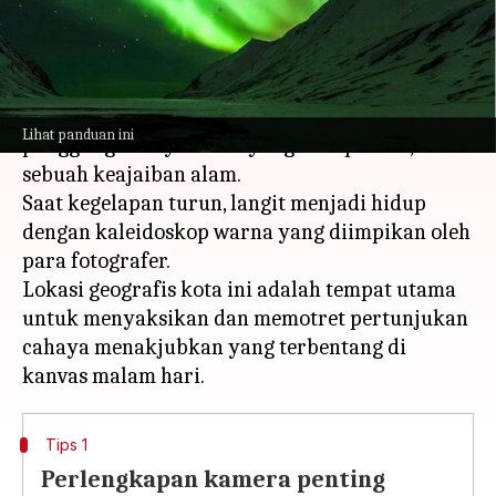
menulis
Mar 27, 2024
11:27 am
Bob
Apa ceritanya
Reykjavik, jantung Islandia, menghadirkan
Lihat panduan ini
panggung cahaya utara yang mempesona,
sebuah keajaiban alam.
Saat kegelapan turun, langit menjadi hidup
dengan kaleidoskop warna yang diimpikan oleh
para fotografer.
Lokasi geografis kota ini adalah tempat utama
untuk menyaksikan dan memotret pertunjukan
cahaya menakjubkan yang terbentang di
Tips 1
Perlengkapan kamera penting