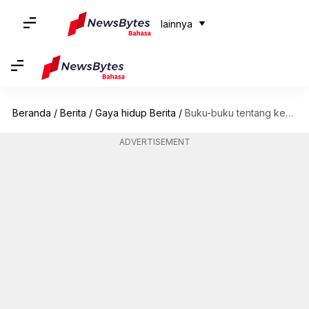
lainnya
Beranda
/
Berita
/
Gaya hidup Berita
/
Buku-buku tentang kesedihan yang dapat membantu Anda mengatasi rasa kehilangan
ADVERTISEMENT