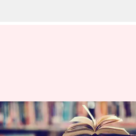
Buku-buku tentang kesedihan
yang dapat membantu Anda
mengatasi rasa kehilangan