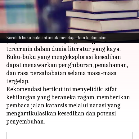
menulis
Feb 29, 2024
12:33 pm
Taufiq Al Jufri
Apa ceritanya
Kesedihan adalah pengalaman universal, sebuah
Bacalah buku-buku ini untuk mendapatkan kedamaian
perjalanan emosional yang sering kali
tercermin dalam dunia literatur yang kaya.
Buku-buku yang mengeksplorasi kesedihan
dapat menawarkan penghiburan, pemahaman,
dan rasa persahabatan selama masa-masa
tergelap.
Rekomendasi berikut ini menyelidiki sifat
kehilangan yang beraneka ragam, memberikan
pembaca jalan katarsis melalui narasi yang
mengartikulasikan kesedihan dan potensi