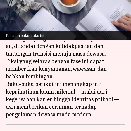
menulis
Apr 18, 2024
11:37 am
Bob
Apa ceritanya
Krisis seperempat abad adalah periode
Bacalah buku-buku ini
kehidupan yang biasanya dialami pada usia 20-
an, ditandai dengan ketidakpastian dan
tantangan transisi menuju masa dewasa.
Fiksi yang selaras dengan fase ini dapat
memberikan kenyamanan, wawasan, dan
bahkan bimbingan.
Buku-buku berikut ini menangkap inti
keprihatinan kaum milenial—mulai dari
kegelisahan karier hingga identitas pribadi—
dan memberikan cerminan terhadap