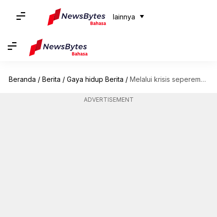
lainnya
Beranda
/
Berita
/
Gaya hidup Berita
/
Melalui krisis seperempat abad melalui buku-buku luar biasa ini
ADVERTISEMENT