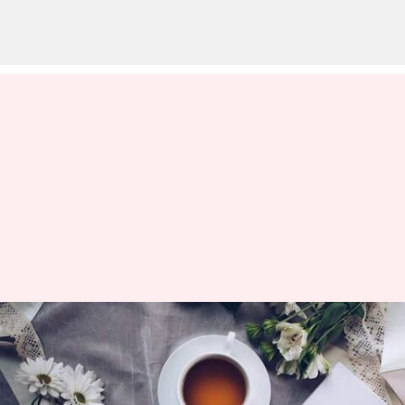
Melalui krisis seperempat abad
melalui buku-buku luar biasa
ini