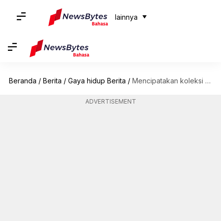
lainnya
Beranda
/
Berita
/
Gaya hidup Berita
/
Mencipatakan koleksi pakaian tanpa limbah: Konsep dan kiat yang dapat diikuti
ADVERTISEMENT