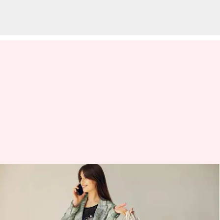
Mencipatakan koleksi pakaian
tanpa limbah: Konsep dan kiat
yang dapat diikuti