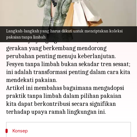
menulis
Mar 18, 2024
02:54 pm
Taufiq Al Jufri
Apa ceritanya
Langkah-langkah yang harus diikuti untuk menciptakan koleksi
Industri fesyen terkenal dengan produksi
pakaian tanpa limbah
limbahnya yang signifikan. Namun, sebuah
gerakan yang berkembang mendorong
perubahan penting menuju keberlanjutan.
Fesyen tanpa limbah bukan sekadar tren sesaat;
ini adalah transformasi penting dalam cara kita
mendekati pakaian.
Artikel ini membahas bagaimana mengadopsi
praktik tanpa limbah dalam pilihan pakaian
kita dapat berkontribusi secara signifikan
Konsep