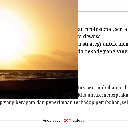
ai dengan pertumbuhan pribadi dan profesional, ser
ntuk menangani kompleksitas masa dewasa.
yang memberikan wawasan dan strategi untuk mengel
dan Dave Evans
 memanfaatkan pemikiran desain untuk pertumbuhan prib
yang terhormat, menyediakan alat praktis untuk mencipt
p yang beragam dan penerimaan terhadap perubahan, sehi
Anda sudah
20%
selesai