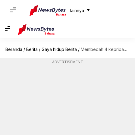
lainnya
Beranda
/
Berita
/
Gaya hidup Berita
/
Membedah 4 kepribadian Analis: INTJ, INTP, ENTJ, dan ENTP
ADVERTISEMENT