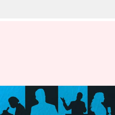
Membedah 4 kepribadian
Analis: INTJ, INTP, ENTJ, dan
ENTP