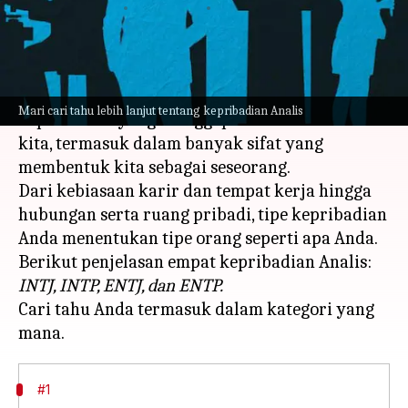
menulis
Feb 14, 2023
11:25 am
Handoko
Apa ceritanya
Masing-masing dari kita membanggakan
Mari cari tahu lebih lanjut tentang kepribadian Analis
kepribadian yang dianggap unik dalam diri
kita, termasuk dalam banyak sifat yang
membentuk kita sebagai seseorang.
Dari kebiasaan karir dan tempat kerja hingga
hubungan serta ruang pribadi, tipe kepribadian
Anda menentukan tipe orang seperti apa Anda.
Berikut penjelasan empat kepribadian Analis:
INTJ, INTP, ENTJ, dan ENTP.
Cari tahu Anda termasuk dalam kategori yang
#1