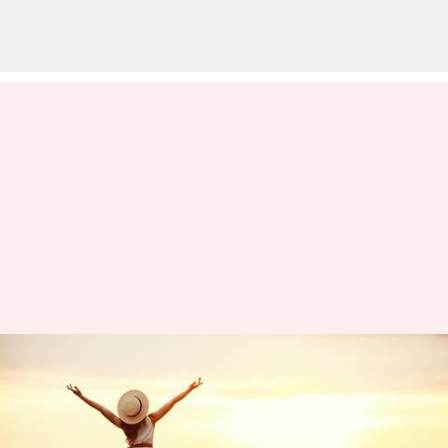
Memahami Toxic Self-Love:
Apakah Hal Ini Berkontribusi
Terhadap Rasa Kesepian