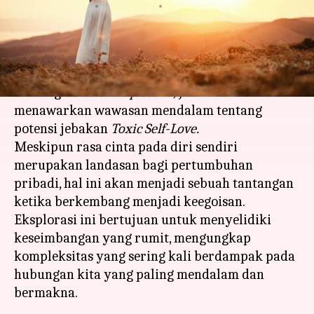
menulis
Dec 12, 2023
12:14 pm
Handoko
Apa ceritanya
Di era
Self-Love
yang sedang naik daun saat ini,
seorang
Relationship Coach,
Jeevika Sharma
menawarkan wawasan mendalam tentang
potensi jebakan
Toxic Self-Love.
Meskipun rasa cinta pada diri sendiri
merupakan landasan bagi pertumbuhan
pribadi, hal ini akan menjadi sebuah tantangan
ketika berkembang menjadi keegoisan.
Eksplorasi ini bertujuan untuk menyelidiki
keseimbangan yang rumit, mengungkap
kompleksitas yang sering kali berdampak pada
hubungan kita yang paling mendalam dan