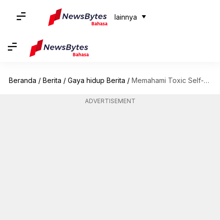
lainnya
Beranda
/
Berita
/
Gaya hidup Berita
/
Memahami Toxic Self-Love: Apakah Hal Ini Berkontribusi Terhadap Rasa Kesepian
ADVERTISEMENT