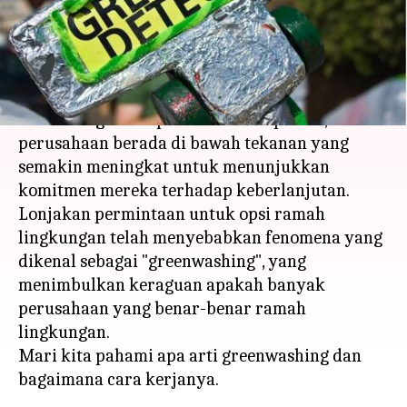
menulis
Mar 05, 2024
11:10 am
Taufiq Al Jufri
Apa ceritanya
Di dunia saat ini, di mana masalah lingkungan
berada di garis depan kesadaran publik,
perusahaan berada di bawah tekanan yang
semakin meningkat untuk menunjukkan
komitmen mereka terhadap keberlanjutan.
Lonjakan permintaan untuk opsi ramah
lingkungan telah menyebabkan fenomena yang
dikenal sebagai "greenwashing", yang
menimbulkan keraguan apakah banyak
perusahaan yang benar-benar ramah
lingkungan.
Mari kita pahami apa arti greenwashing dan