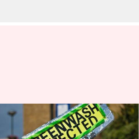
Greenwashing: Mengungkap
sisi yang tidak terlalu hijau
dari pemasaran lingkungan