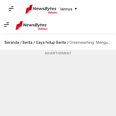
lainnya
Beranda
/
Berita
/
Gaya hidup Berita
/
Greenwashing: Mengungkap sisi yang tidak terlalu hijau dari pemasaran lingkungan
ADVERTISEMENT