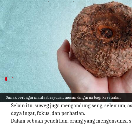
menulis
Jul 13, 2023
11:26 am
Taufiq Al Jufri
Apa ceritanya
Suweg adalah sayuran kurang terkenal yang disuk
Dikenal juga dengan nama ubi kaki gajah atau su
membuatnya menjadi makanan bermanfaat.
Dengan tekstur yang keras dan alot, sayuran ini d
1
Menyehatkan otak
Simak berbagai manfaat sayuran musim dingin ini bagi kesehatan
Suweg mengandung diosgenin, yang dikenal dapat me
Selain itu, suweg juga mengandung seng, selenium, 
daya ingat, fokus, dan perhatian.
Dalam sebuah penelitian, orang yang mengonsumsi su