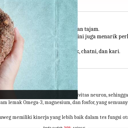
ai karena rasanya yang manis dan tajam.
ran, hidangan khas musim dingin ini juga menarik pe
igunakan untuk membuat keripik, chatni, dan kari.
ningkatkan pertumbuhan dan aktivitas neuron, sehingga 
asam lemak Omega-3, magnesium, dan fosfor, yang semuan
weg memiliki kinerja yang lebih baik dalam tes fungsi 
Anda sudah
20%
selesai