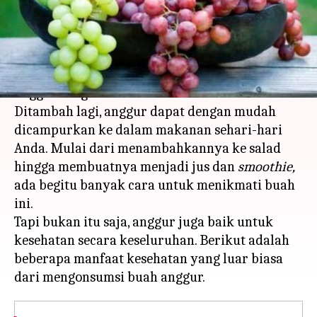
menulis
Mar 16, 2023
10:50 am
Handoko
Apa ceritanya
Buah favorit di antara banyak buah lainnya,
anggur sangat berair dan lezat.
Ditambah lagi, anggur dapat dengan mudah
dicampurkan ke dalam makanan sehari-hari
Anda. Mulai dari menambahkannya ke salad
hingga membuatnya menjadi jus dan
smoothie,
ada begitu banyak cara untuk menikmati buah
ini.
Tapi bukan itu saja, anggur juga baik untuk
kesehatan secara keseluruhan. Berikut adalah
beberapa manfaat kesehatan yang luar biasa