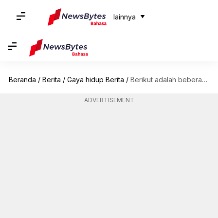
lainnya
Beranda
/
Berita
/
Gaya hidup Berita
/
Berikut adalah beberapa manfaat kesehatan yang luar biasa dari makan buah anggur
ADVERTISEMENT