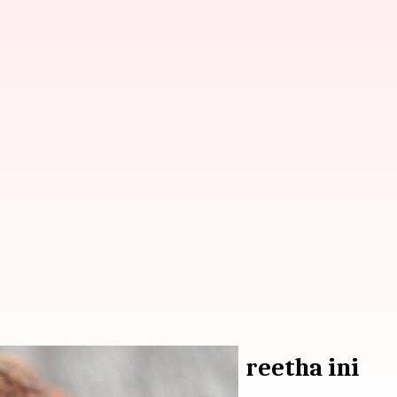
yang luar biasa dari reetha ini