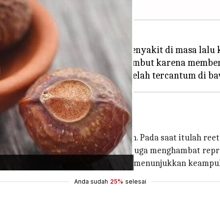
n untuk mengobati berbagai penyakit di masa lalu k
r digunakan sebagai pembersih rambut karena memberi
eorang ketika api pencernaan rendah. Pada saat itulah reet
an menghancurkan cacing. Hal ini juga menghambat rep
 mengobati kondisi yang sama, yang menunjukkan keampu
Anda sudah
25%
selesai