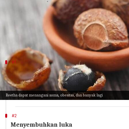
menulis
Nov 16, 2023
11:30 am
Taufiq Al Jufri
Apa ceritanya
Reetha adalah bahan Ayurveda yang telah digunaka
Juga disebut buah lerak, bahan ini sebagian besa
#1
Mengatasi cacingan
Dalam Ayurveda, infestasi cacing terjadi di usus ses
Bahan ini membantu meningkatkan api pencernaan d
Reetha dapat menangani asma, obesitas, dan banyak lagi
Reetha telah digunakan selama ribuan tahun untuk
#2
Menyembuhkan luka