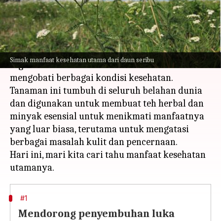
menulis
Oct 09, 2023
10:36 am
Taufiq Al Jufri
Apa ceritanya
Daun seribu adalah tanaman obat yang telah
Simak manfaat kesehatan utama dari daun seribu
digunakan selama ribuan tahun untuk
mengobati berbagai kondisi kesehatan.
Tanaman ini tumbuh di seluruh belahan dunia
dan digunakan untuk membuat teh herbal dan
minyak esensial untuk menikmati manfaatnya
yang luar biasa, terutama untuk mengatasi
berbagai masalah kulit dan pencernaan.
Hari ini, mari kita cari tahu manfaat kesehatan
#1
Mendorong penyembuhan luka