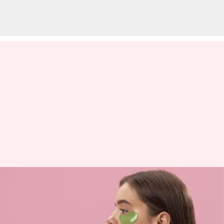
Alga untuk perawatan kulit:
Manfaat dan cara
menggunakannya