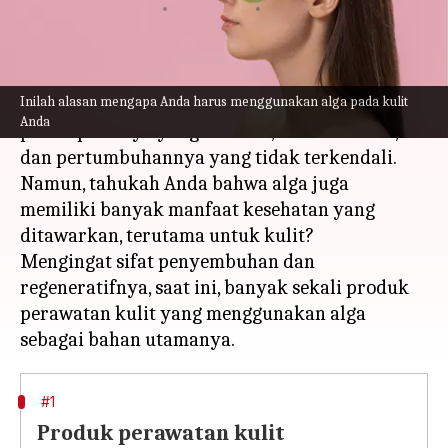
menulis
Sep 25, 2023
11:36 am
Taufiq Al Jufri
Apa ceritanya
Inilah alasan mengapa Anda harus menggunakan alga pada kulit
Alga biasanya mendapat julukan buruk karena
Anda
penampilannya yang bersisik, berbau busuk,
dan pertumbuhannya yang tidak terkendali.
Namun, tahukah Anda bahwa alga juga
memiliki banyak manfaat kesehatan yang
ditawarkan, terutama untuk kulit?
Mengingat sifat penyembuhan dan
regeneratifnya, saat ini, banyak sekali produk
perawatan kulit yang menggunakan alga
#1
Produk perawatan kulit