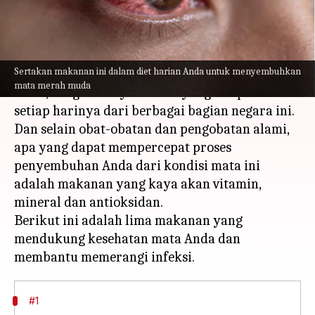
menulis
Aug 10, 2023
10:54 am
Taufiq Al Jufri
Apa ceritanya
Sertakan makanan ini dalam diet harian Anda untuk menyembuhkan
Kasus-kasus konjungtivitis terus melonjak di
mata merah muda
India, dengan banyak kasus yang dilaporkan
setiap harinya dari berbagai bagian negara ini.
Dan selain obat-obatan dan pengobatan alami,
apa yang dapat mempercepat proses
penyembuhan Anda dari kondisi mata ini
adalah makanan yang kaya akan vitamin,
mineral dan antioksidan.
Berikut ini adalah lima makanan yang
mendukung kesehatan mata Anda dan
#1