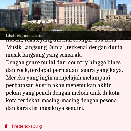
perjalanan Anda
menulis
Apr 22, 2024
11:23 am
Bob
Apa ceritanya
Lihat rekomendasi ini
Austin, Texas, yang dikenal sebagai "Ibu Kota
Musik Langsung Dunia", terkenal dengan dunia
musik langsung yang semarak.
Dengan genre mulai dari country hingga blues
dan rock, terdapat permadani suara yang kaya.
Mereka yang ingin menjelajah melampaui
perbatasan Austin akan menemukan akhir
pekan yang penuh dengan melodi unik di kota-
kota terdekat, masing-masing dengan pesona
Fredericksburg