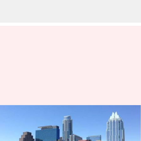
Liburan musik langsung di
Austin layak untuk
ditambahkan ke rencana