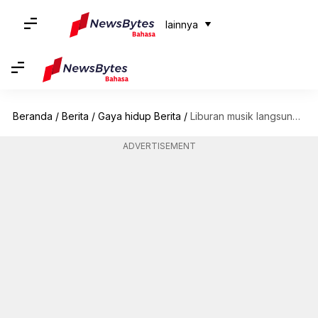
lainnya
Beranda
/
Berita
/
Gaya hidup Berita
/
Liburan musik langsung di Austin layak untuk ditambahkan ke rencana perjalanan Anda
ADVERTISEMENT