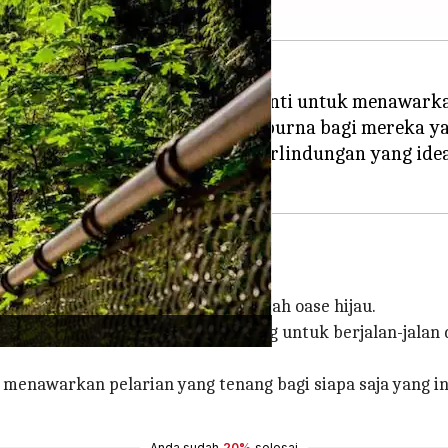
r, hutan hujan yang tenang menanti untuk menawark
 memberikan latar belakang sempurna bagi mereka yan
 ini berfungsi sebagai tempat perlindungan yang id
kat dari hiruk pikuk Vancouver, adalah oase hijau.
n setapaknya mengundang pengunjung untuk berjalan-jala
i, menawarkan pelarian yang tenang bagi siapa saja yang 
Anda sudah
20%
selesai