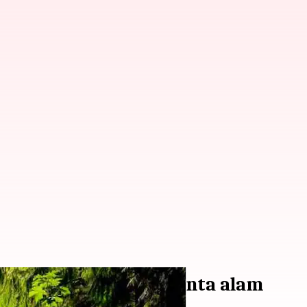
er sempurna bagi pecinta alam