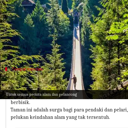
menulis
Apr 08, 2024
10:40 am
Bob
Apa ceritanya
Terletak di samping kawasan perkotaan Vancouve
Surga alam ini sangat dekat dari kehidupan kota,
Dengan aksesibilitasnya yang mudah, hutan-hutan
Tempat mendaki
Jalur hutan yang mempesona
Pacific Spirit Regional Park, yang terletak sangat de
Untuk semua pecinta alam dan pelancong
Membentang lebih dari 73 kilometer, jaringan jala
berbisik.
Taman ini adalah surga bagi para pendaki dan pelar
pelukan keindahan alam yang tak tersentuh.