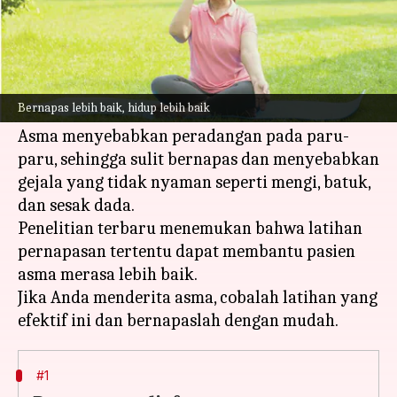
Apa ceritanya
Bernapas adalah sesuatu yang kita lakukan
secara alami, tetapi bagi penderita asma, ini
Bernapas lebih baik, hidup lebih baik
bisa menjadi suatu hal yang sulit.
Asma menyebabkan peradangan pada paru-
paru, sehingga sulit bernapas dan menyebabkan
gejala yang tidak nyaman seperti mengi, batuk,
dan sesak dada.
Penelitian terbaru menemukan bahwa latihan
pernapasan tertentu dapat membantu pasien
asma merasa lebih baik.
Jika Anda menderita asma, cobalah latihan yang
#1