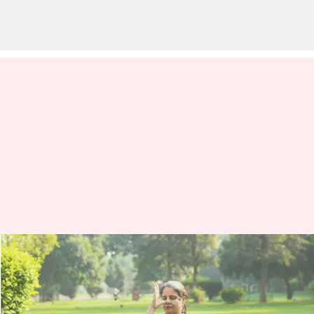
Latihan pernapasan yang
efektif untuk pasien asma
menulis
Jun 26, 2023
12:26 pm
Taufiq Al Jufri