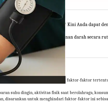
tau janji temu yang terburu-buru! Kini Anda dapat
rekomendasikan pemantauan tekanan darah secara ru
rat, penting untuk memperhatikan faktor-faktor terten
ran suhu dingin, aktivitas fisik saat berolahraga, konsum
, disarankan untuk menghindari faktor-faktor ini sebi