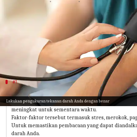
menulis
Sep 20, 2023
12:11 pm
Taufiq Al Jufri
Apa ceritanya
Tidak ada lagi ruang tunggu yang tak berujung a
rumah Anda sendiri dengan panduan kami.
Hal ini menjadi sangat penting ketika dokter me
menderita hipertensi.
#1
Hal yang harus dihindari
Lakukan pengukuran tekanan darah Anda dengan benar
Dalam hal mengukur tekanan darah Anda secara aku
meningkat untuk sementara waktu.
Faktor-faktor tersebut termasuk stres, merokok, papa
Untuk memastikan pembacaan yang dapat diandalkan
darah Anda.