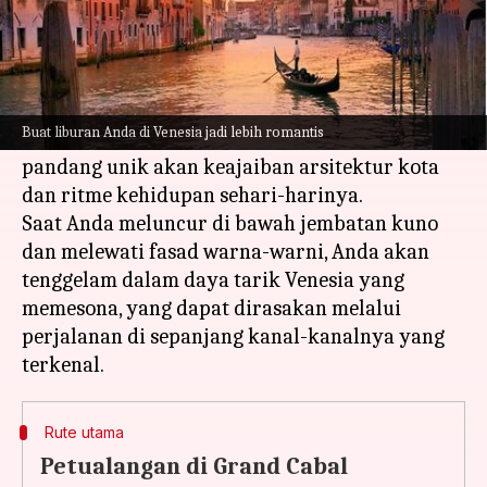
Apa ceritanya
Venesia, yang terkenal dengan jaringan
kanalnya yang luas, menawarkan perjalanan
Buat liburan Anda di Venesia jadi lebih romantis
gondola romantis yang memberikan sudut
pandang unik akan keajaiban arsitektur kota
dan ritme kehidupan sehari-harinya.
Saat Anda meluncur di bawah jembatan kuno
dan melewati fasad warna-warni, Anda akan
tenggelam dalam daya tarik Venesia yang
memesona, yang dapat dirasakan melalui
perjalanan di sepanjang kanal-kanalnya yang
Rute utama
Petualangan di Grand Cabal