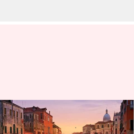
Jangan lupa naik gondola saat
berada di Venesia
menulis
Apr 01, 2024
10:30 am
Taufiq Al Jufri