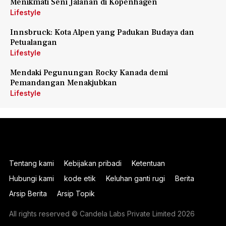
Menikmati Seni Jalanan di Kopenhagen
Lifestyle
Innsbruck: Kota Alpen yang Padukan Budaya dan
Petualangan
Lifestyle
Mendaki Pegunungan Rocky Kanada demi
Pemandangan Menakjubkan
Lifestyle
Tentang kami
Kebijakan pribadi
Ketentuan
Hubungi kami
kode etik
Keluhan ganti rugi
Berita
Arsip Berita
Arsip Topik
All rights reserved © Candela Labs Private Limited 2026