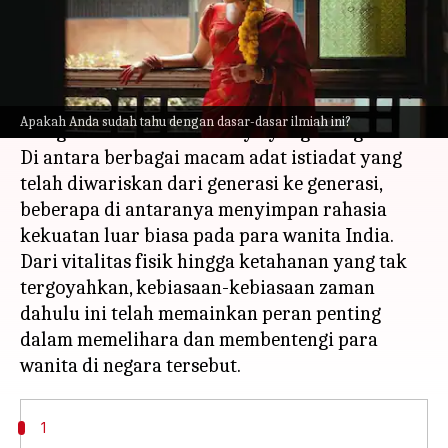
menulis
Oct 27, 2023
11:53 am
Taufiq Al Jufri
Apa ceritanya
Di India, berbagai tradisi, ritual, dan kebiasaan
Apakah Anda sudah tahu dengan dasar-dasar ilmiah ini?
mengalir dalam nadi budaya yang beragam.
Di antara berbagai macam adat istiadat yang
telah diwariskan dari generasi ke generasi,
beberapa di antaranya menyimpan rahasia
kekuatan luar biasa pada para wanita India.
Dari vitalitas fisik hingga ketahanan yang tak
tergoyahkan, kebiasaan-kebiasaan zaman
dahulu ini telah memainkan peran penting
dalam memelihara dan membentengi para
1