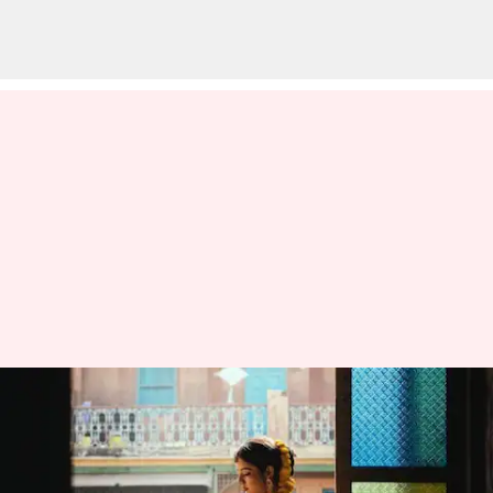
Tradisi-tradisi lama yang
membuat wanita India tetap
kuat dan sehat