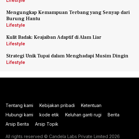
Lifestyle
Mengungkap Kemampuan Terbang yang Senyap dari
Burung Hantu
Lifestyle
Kulit Badak: Keajaiban Adaptif di Alam Liar
Lifestyle
Strategi Unik Tupai dalam Menghadapi Musim Dingin
Lifestyle
Tentang kami
Kebijakan pribadi
Ketentuan
Hubungi kami
kode etik
Keluhan ganti rugi
Berita
Arsip Berita
Arsip Topik
All rights reserved © Candela Labs Private Limited 2026