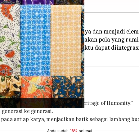
telah melampaui asal-usul budayanya dan menjadi el
arnaan tahan lilin untuk menciptakan pola yang rumi
ik batik yang tak lekang oleh waktu dapat diintegr
rcerita melalui pola-polanya.
terpiece of Oral and Intangible Heritage of Humanity."
i generasi ke generasi.
 pada setiap karya, menjadikan batik sebagai lambang bud
Anda sudah
16%
selesai