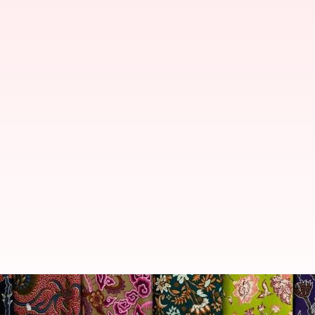
Fesyen batik: Mengupas daya tari