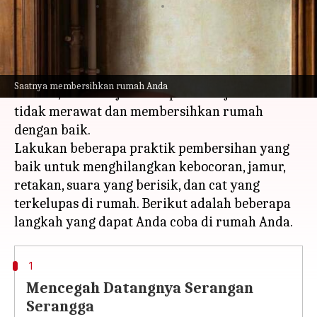
menulis
Jun 30, 2023
01:29 pm
Handoko
Apa ceritanya
Musim hujan di sini membasuh semua panas.
Saatnya membersihkan rumah Anda
Namun, bisa menjadi mimpi buruk jika Anda
tidak merawat dan membersihkan rumah
dengan baik.
Lakukan beberapa praktik pembersihan yang
baik untuk menghilangkan kebocoran, jamur,
retakan, suara yang berisik, dan cat yang
terkelupas di rumah. Berikut adalah beberapa
1
Mencegah Datangnya Serangan
Serangga