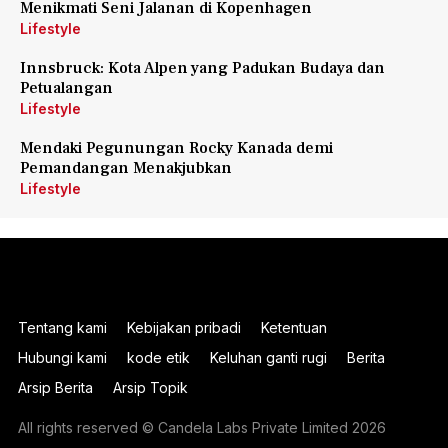
Menikmati Seni Jalanan di Kopenhagen
Lifestyle
Innsbruck: Kota Alpen yang Padukan Budaya dan
Petualangan
Lifestyle
Mendaki Pegunungan Rocky Kanada demi
Pemandangan Menakjubkan
Lifestyle
Tentang kami
Kebijakan pribadi
Ketentuan
Hubungi kami
kode etik
Keluhan ganti rugi
Berita
Arsip Berita
Arsip Topik
All rights reserved © Candela Labs Private Limited 2026