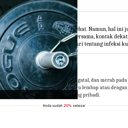
gat baik untuk tetap bugar dan sehat. Namun, hal in
ngat, peralatan yang digunakan bersama, kontak deka
 ditandai dengan ruam melingkar, gatal, dan merah pada 
ngan permukaan yang terinfeksi atau lembap atau dengan 
ang baik dan hindari berbagi barang pribadi.
Anda sudah
20%
selesai