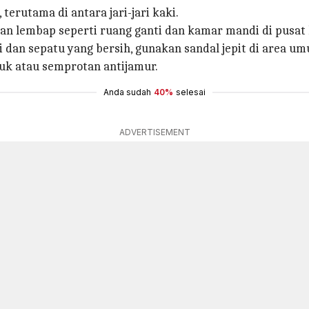
terutama di antara jari-jari kaki.
dan lembap seperti ruang ganti dan kamar mandi di pusat
i dan sepatu yang bersih, gunakan sandal jepit di area u
k atau semprotan antijamur.
Anda sudah
40%
selesai
ADVERTISEMENT