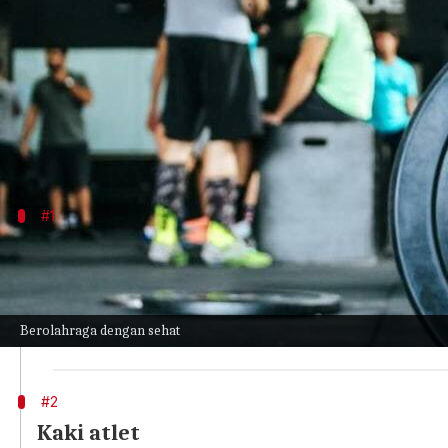
menulis
Jul 31, 2023
12:27 pm
Taufiq Al Jufri
Apa ceritanya
Pergi ke gym secara teratur adalah cara yang san
berbagai infeksi kulit yang disebabkan oleh keri
#1
Kurap
Kurap adalah infeksi jamur yang sangat menular yang
Kurap dapat ditularkan melalui kontak langsung de
Berolahraga dengan sehat
Untuk mencegah kurap, jagalah praktik kebersihan y
#2
Kaki atlet