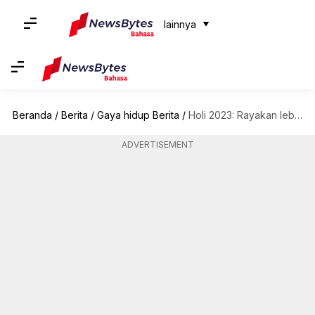
lainnya
Beranda
/
Berita
/
Gaya hidup Berita
/
Holi 2023: Rayakan lebih manis dengan resep-resep hidangan penutup ini
ADVERTISEMENT