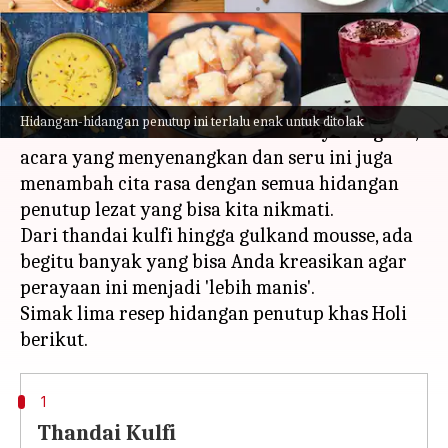
menulis
Mar 06, 2023
01:38 pm
Taufiq Al Jufri
Apa ceritanya
Festival warna, Holi, sudah dekat.
Hidangan-hidangan penutup ini terlalu enak untuk ditolak
Selain membuat hari kita lebih menyenangkan,
acara yang menyenangkan dan seru ini juga
menambah cita rasa dengan semua hidangan
penutup lezat yang bisa kita nikmati.
Dari thandai kulfi hingga gulkand mousse, ada
begitu banyak yang bisa Anda kreasikan agar
perayaan ini menjadi 'lebih manis'.
Simak lima resep hidangan penutup khas Holi
1
Thandai Kulfi