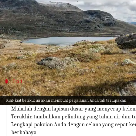
menulis
Mar 14, 2024
11:59 am
Taufiq Al Jufri
Apa ceritanya
Patagonia, wilayah yang dibagi oleh Argentina d
Mempersiapkan pendakian di daerah ini membut
tersedia.
Cuaca bisa sangat tidak terduga, sehingga sanga
Tip 1
Mulai dengan hal-hal mendasar
Kiat-kiat berikut ini akan membuat perjalanan Anda tak terlupakan
Dalam cuaca Patagonia yang selalu berubah-ubah, lay
Mulailah dengan lapisan dasar yang menyerap kelemba
Terakhir, tambahkan pelindung yang tahan air dan t
Lengkapi pakaian Anda dengan celana yang cepat ker
berbahaya.