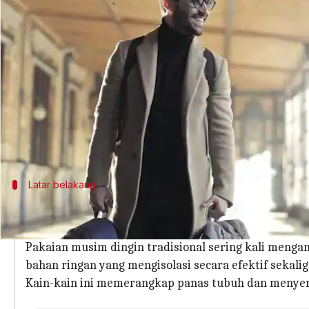
menulis
Apr 09, 2024
12:05 pm
Taufiq Al Jufri
Apa ceritanya
Saat suhu turun, tetap hangat menjadi prioritas.
Namun, bagaimana cara agar Anda tetap merasa
Jawabannya terletak pada pengaturan panas yang
efisien.
Latar belakang
Sains pakaian termal
Regulasi termal pada pakaian mengacu pada kemam
Pakaian musim dingin tradisional sering kali menga
bahan ringan yang mengisolasi secara efektif sekal
Kain-kain ini memerangkap panas tubuh dan menyer