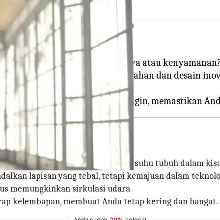
 nyaman tanpa mengorbankan gaya atau kenyamanan
 cerdas dalam fesyen—paduan bahan dan desain inov
puan kain untuk mempertahankan suhu tubuh dalam kis
ndalkan lapisan yang tebal, tetapi kemajuan dalam tekno
igus memungkinkan sirkulasi udara.
ap kelembapan, membuat Anda tetap kering dan hangat.
Anda sudah
20%
selesai